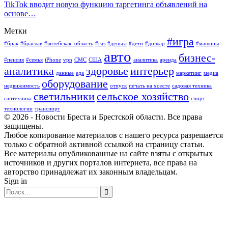
TikTok вводит новую функцию таргетинга объявлений на
основе…
Метки
#игра
#брак
#браслав
#витебская_область
#газ
#деньга
#дети
#доллар
#машины
авто
бизнес-
#пенсия
#семья
iPhone
vpn
СМС
США
аналитика
аренда
аналитика
здоровье
интерьер
данные
еда
маркетинг
медиа
оборудование
недвижимость
отпуск
печать на холсте
садовая техника
светильники
сельское хозяйство
сантехника
спорт
технологии
транспорт
© 2026 - Новости Бреста и Брестской области. Все права
защищены.
Любое копирование материалов с нашего ресурса разрешается
только с обратной активной ссылкой на страницу статьи.
Все материалы опубликованные на сайте взяты с открытых
источников и других порталов интернета, все права на
авторство принадлежат их законным владельцам.
Sign in