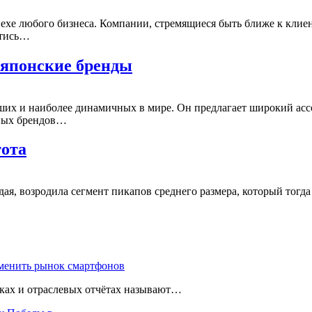
хе любого бизнеса. Компании, стремящиеся быть ближе к клиен
йтись…
японские бренды
их и наиболее динамичных в мире. Он предлагает широкий асс
нных брендов…
тота
едая, возродила сегмент пикапов среднего размера, который тогда
зменить рынок смартфонов
чках и отраслевых отчётах называют…