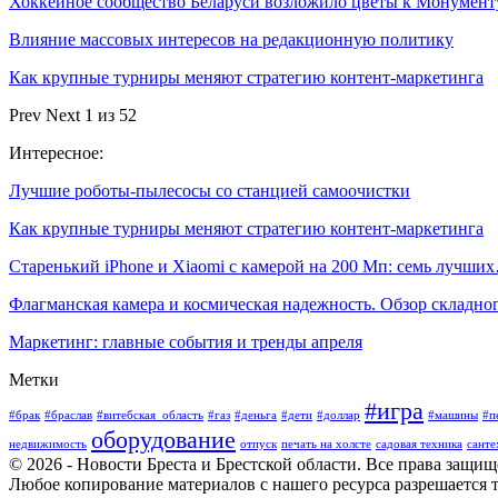
Хоккейное сообщество Беларуси возложило цветы к Монумен
Влияние массовых интересов на редакционную политику
Как крупные турниры меняют стратегию контент-маркетинга
Prev
Next
1 из 52
Интересное:
Лучшие роботы-пылесосы со станцией самоочистки
Как крупные турниры меняют стратегию контент-маркетинга
Старенький iPhone и Xiaomi с камерой на 200 Мп: семь лучши
Флагманская камера и космическая надежность. Обзор складн
Маркетинг: главные события и тренды апреля
Метки
#игра
#брак
#браслав
#витебская_область
#газ
#деньга
#дети
#доллар
#машины
#п
оборудование
недвижимость
отпуск
печать на холсте
садовая техника
санте
© 2026 - Новости Бреста и Брестской области. Все права защи
Любое копирование материалов с нашего ресурса разрешается т