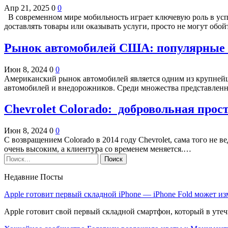
Апр 21, 2025
0
0
В современном мире мобильность играет ключевую роль в успе
доставлять товары или оказывать услуги, просто не могут обо
Рынок автомобилей США: популярные 
Июн 8, 2024
0
0
Американский рынок автомобилей является одним из крупнейш
автомобилей и внедорожников. Среди множества представле
Chevrolet Colorado: добровольная прос
Июн 8, 2024
0
0
С возвращением Colorado в 2014 году Chevrolet, сама того не в
очень высоким, а клиентура со временем меняется.…
Недавние Посты
Apple готовит первый складной iPhone — iPhone Fold может и
Apple готовит свой первый складной смартфон, который в уте