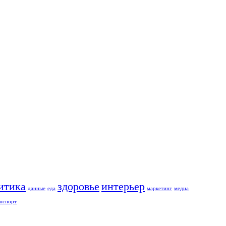
итика
здоровье
интерьер
данные
еда
маркетинг
медиа
нспорт