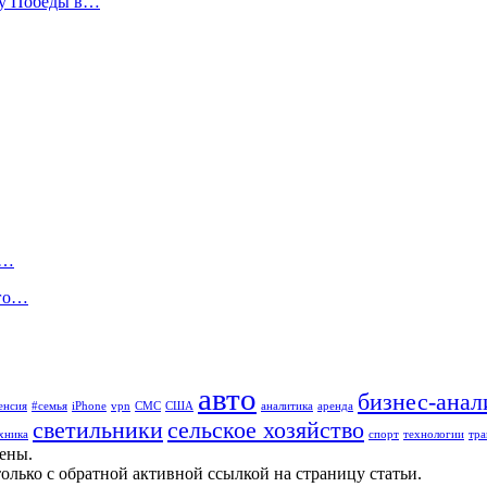
ту Победы в…
х…
ого…
авто
бизнес-анал
енсия
#семья
iPhone
vpn
СМС
США
аналитика
аренда
светильники
сельское хозяйство
хника
спорт
технологии
тра
щены.
олько с обратной активной ссылкой на страницу статьи.