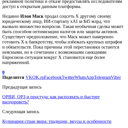
рекламной политики и отказе предоставлять исследователям
доступ к открытым данным платформы.
Недавно
Илон Маск
продал соцсеть X другому своему
юридическому лицу, ИИ-стартапу xAI за $45 млрд, что
вызвало множество вопросов. Такая необычная сделка может
быть способом оптимизации налогов или защиты активов.
Существует предположение, что Маск может намеренно
готовить X к банкротству, чтобы избежать крупных штрафов
и обязательств. Пока причины этой перестановки остаются
неясными, но в сочетании с возможными санкциями
Евросоюза ситуация вокруг X становится еще более
напряженной.
0
Поделится
VK
OK.ru
Facebook
Twitter
WhatsApp
Telegram
Viber
Предыдущая запись
ОРВИ, ОРЗ и простуда: как распознать и быстрее
выздороветь?
Следующая запись
Кулинария стран мира: традиции, вкусы и особенности