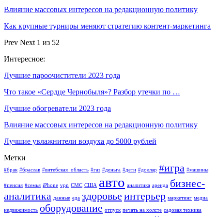
Влияние массовых интересов на редакционную политику
Как крупные турниры меняют стратегию контент-маркетинга
Prev
Next
1 из 52
Интересное:
Лучшие пароочистители 2023 года
Что такое «Сердце Чернобыля»? Разбор утечки по …
Лучшие обогреватели 2023 года
Влияние массовых интересов на редакционную политику
Лучшие увлажнители воздуха до 5000 рублей
Метки
#игра
#брак
#браслав
#витебская_область
#газ
#деньга
#дети
#доллар
#машины
авто
бизнес-
#пенсия
#семья
iPhone
vpn
СМС
США
аналитика
аренда
аналитика
здоровье
интерьер
данные
еда
маркетинг
медиа
оборудование
недвижимость
отпуск
печать на холсте
садовая техника