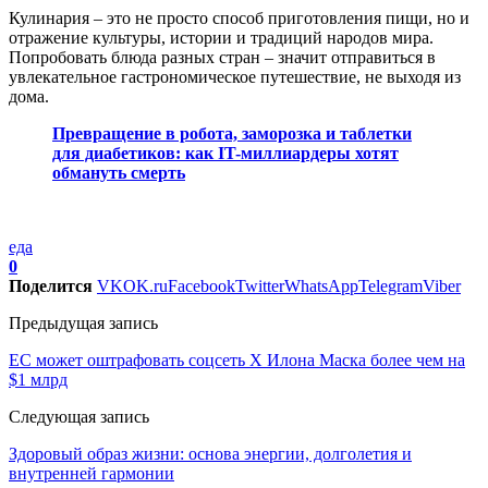
Кулинария – это не просто способ приготовления пищи, но и
отражение культуры, истории и традиций народов мира.
Попробовать блюда разных стран – значит отправиться в
увлекательное гастрономическое путешествие, не выходя из
дома.
Превращение в робота, заморозка и таблетки
для диабетиков: как IT-миллиардеры хотят
обмануть смерть
еда
0
Поделится
VK
OK.ru
Facebook
Twitter
WhatsApp
Telegram
Viber
Предыдущая запись
ЕС может оштрафовать соцсеть X Илона Маска более чем на
$1 млрд
Следующая запись
Здоровый образ жизни: основа энергии, долголетия и
внутренней гармонии