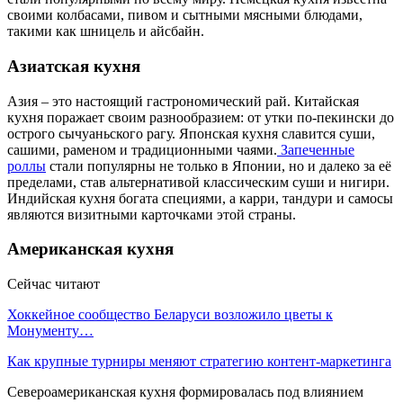
своими колбасами, пивом и сытными мясными блюдами,
такими как шницель и айсбайн.
Азиатская кухня
Азия – это настоящий гастрономический рай. Китайская
кухня поражает своим разнообразием: от утки по-пекински до
острого сычуаньского рагу. Японская кухня славится суши,
сашими, раменом и традиционными чаями.
Запеченные
роллы
стали популярны не только в Японии, но и далеко за её
пределами, став альтернативой классическим суши и нигири.
Индийская кухня богата специями, а карри, тандури и самосы
являются визитными карточками этой страны.
Американская кухня
Сейчас читают
Хоккейное сообщество Беларуси возложило цветы к
Монументу…
Как крупные турниры меняют стратегию контент-маркетинга
Североамериканская кухня формировалась под влиянием