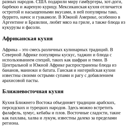
разных народов. США подарили миру гамбургеры, хот-доги,
барбекю и жареную курицу. Мексиканская кухня отличается
остротой и насыщенными вкусами, в ней популярны тако,
буррито, начос и гуакамоле. В Южной Америке, особенно в
Аргентине и Бразилии, любят мясо на гриле, а также блюда из
кукурузы и фасоли.
Африканская кухня
Африка – это смесь различных кулинарных традиций. В
Северной Африке популярны кускус, таджин и блюда с
использованием специй, таких как шафран и тмин. В
Центральной и Южной Африке распространены блюда из
бананов, маниоки и батата. Ганская и нигерийская кухни
известны своими острыми супами и рагу с добавлением
арахисовой пасты.
Ближневосточная кухня
Кухня Ближнего Востока объединяет традиции арабских,
персидских и турецких народов. Здесь можно встретить
фалафель, хумус, кебабы и плов. Восточные сладости, такие
как пахлава, халва и лукум, известны далеко за пределами
региона.