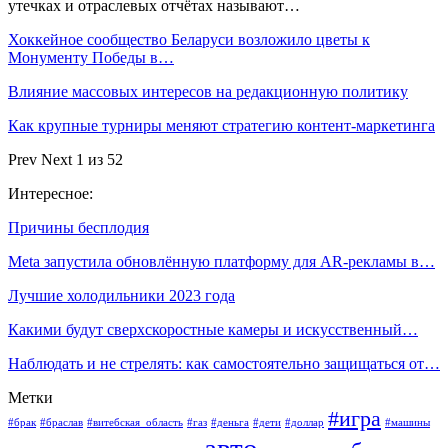
утечках и отраслевых отчётах называют…
Хоккейное сообщество Беларуси возложило цветы к
Монументу Победы в…
Влияние массовых интересов на редакционную политику
Как крупные турниры меняют стратегию контент-маркетинга
Prev
Next
1 из 52
Интересное:
Причины бесплодия
Meta запустила обновлённую платформу для AR-рекламы в…
Лучшие холодильники 2023 года
Какими будут сверхскоростные камеры и искусственный…
Наблюдать и не стрелять: как самостоятельно защищаться от…
Метки
#игра
#брак
#браслав
#витебская_область
#газ
#деньга
#дети
#доллар
#машины
авто