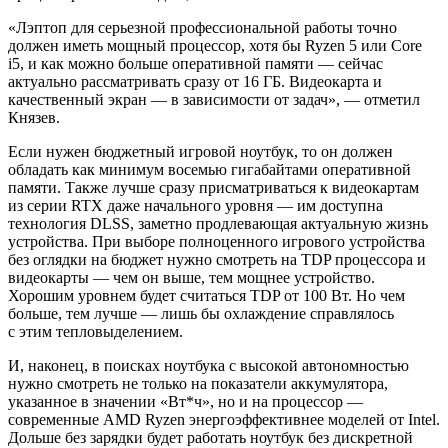
«Лэптоп для серьезной профессиональной работы точно
должен иметь мощный процессор, хотя бы Ryzen 5 или Core
i5, и как можно больше оперативной памяти — сейчас
актуально рассматривать сразу от 16 ГБ. Видеокарта и
качественный экран — в зависимости от задач», — отметил
Князев.
Если нужен бюджетный игровой ноутбук, то он должен
обладать как минимум восемью гигабайтами оперативной
памяти. Также лучше сразу присматриваться к видеокартам
из серии RTX даже начального уровня — им доступна
технология DLSS, заметно продлевающая актуальную жизнь
устройства. При выборе полноценного игрового устройства
без оглядки на бюджет нужно смотреть на TDP процессора и
видеокарты — чем он выше, тем мощнее устройство.
Хорошим уровнем будет считаться TDP от 100 Вт. Но чем
больше, тем лучше — лишь бы охлаждение справлялось
с этим тепловыделением.
И, наконец, в поисках ноутбука с высокой автономностью
нужно смотреть не только на показатели аккумулятора,
указанное в значении «Вт*ч», но и на процессор —
современные AMD Ryzen энергоэффективнее моделей от Intel.
Дольше без зарядки будет работать ноутбук без дискретной