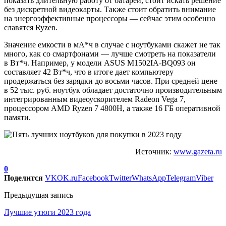
показать длительную работу от батареи, стоит искать решение
без дискретной видеокарты. Также стоит обратить внимание
на энергоэффективные процессоры — сейчас этим особенно
славятся Ryzen.
Значение емкости в мА*ч в случае с ноутбуками скажет не так
много, как со смартфонами — лучше смотреть на показатели
в Вт*ч. Например, у модели ASUS M1502IA-BQ093 он
составляет 42 Вт*ч, что в итоге дает компьютеру
продержаться без зарядки до восьми часов. При средней цене
в 52 тыс. руб. ноутбук обладает достаточно производительным
интегрированным видеоускорителем Radeon Vega 7,
процессором AMD Ryzen 7 4800H, а также 16 ГБ оперативной
памяти.
Источник:
www.gazeta.ru
0
Поделится
VK
OK.ru
Facebook
Twitter
WhatsApp
Telegram
Viber
Предыдущая запись
Лучшие утюги 2023 года