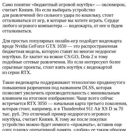
Само понятие «бюджетный игровой ноутбук» — оксюморон,
считает Князев. Но если выбирать устройство
для развлечений без сильного удара по кошельку, стоит
отталкиваться от игр, в которые вы хотите играть. Сердце
любого игрового компьютера — видеокарта, от нее и будем
отталкиваться.
Для простых популярных онлайн-игр подойдет видеокарта
вроде Nvidia GeForce GTX 1650 — это распространенная
бюджетная модель, которую ставят во многие недорогие
ноутбуки. Ее хватит на всякие CS:GO, Dota 2 и тому
подобные сетевые развлечения. Но если интересуют более
серьезные проекты, стоит взять ноутбук с видеокартой
из серии RTX.
Такие видеокарты поддерживают технологию продвинутого
повышения разрешения под названием DLSS, которая
позволяет увеличить производительность с минимальным
влиянием на итоговое изображение. Чаще всего сейчас
встречается RTX 3050 — начальная карта третьего поколения,
которая стоит, например, и в Thunderobot 911 Air XS D за 70
тыс. руб. Это отличный пример недорогого игрового
ноутбука, считает Князев. К тому же после покупки
устройство можно будет немного «прокачать», вставив еще
одну плашку оперативной памяти, «добив» ее таким образом