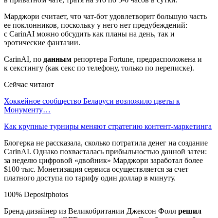
Марджори считает, что чат-бот удовлетворит большую часть
ее поклонников, поскольку у него нет предубеждений:
с CarinAI можно обсудить как планы на день, так и
эротические фантазии.
CarinAI, по
данным
репортера Fortune, предрасположена и
к секстингу (как секс по телефону, только по переписке).
Сейчас читают
Хоккейное сообщество Беларуси возложило цветы к
Монументу…
Как крупные турниры меняют стратегию контент-маркетинга
Блогерка не рассказала, сколько потратила денег на создание
CarinAI. Однако похвасталась прибыльностью данной затеи:
за неделю цифровой «двойник» Марджори заработал более
$100 тыс. Монетизация сервиса осуществляется за счет
платного доступа по тарифу один доллар в минуту.
100% Depositphotos
Бренд-дизайнер из Великобритании Джексон Фолл
решил