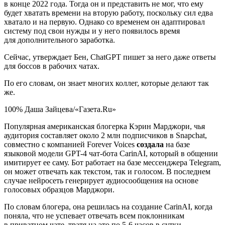
в конце 2022 года. Тогда он и представить не мог, что ему
будет хватать времени на вторую работу, поскольку сил едва
хватало и на первую. Однако со временем он адаптировал
систему под свои нужды и у него появилось время
для дополнительного заработка.
Сейчас, утверждает Бен, ChatGPT пишет за него даже ответы
для боссов в рабочих чатах.
По его словам, он знает многих коллег, которые делают так
же.
100% Даша Зайцева/«Газета.Ru»
Популярная американская блогерка Кэрин Марджори, чья
аудитория составляет около 2 млн подписчиков в Snapchat,
совместно с компанией Forever Voices
создала
на базе
языковой модели GPT-4 чат-бота CarinAI, который в общении
имитирует ее саму. Бот работает на базе мессенджера Telegram,
он может отвечать как текстом, так и голосом. В последнем
случае нейросеть генерирует аудиосообщения на основе
голосовых образцов Марджори.
По словам блогера, она решилась на создание CarinAI, когда
поняла, что не успевает отвечать всем поклонникам
в приватном чате, тратя на это по 5-6 часов в сутки.