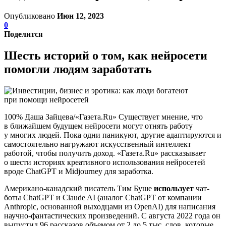
Опубликовано
Июн 12, 2023
0
Поделится
Шесть историй о том, как нейросети
помогли людям заработать
100% Даша Зайцева/«Газета.Ru» Существует мнение, что
в ближайшем будущем нейросети могут отнять работу
у многих людей. Пока одни паникуют, другие адаптируются и
самостоятельно нагружают искусственный интеллект
работой, чтобы получить доход. «Газета.Ru» рассказывает
о шести историях креативного использования нейросетей
вроде ChatGPT и Midjourney для заработка.
Американо-канадский писатель Тим Буше
использует
чат-
боты ChatGPT и Claude AI (аналог ChatGPT от компании
Anthropic, основанной выходцами из OpenAI) для написания
научно-фантастических произведений. С августа 2022 года он
выпустил 96 рассказов объемом от 2 до 5 тыс. слов, которые,