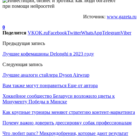
Источник:
www.gazeta.ru
0
Поделится
VK
OK.ru
Facebook
Twitter
WhatsApp
Telegram
Viber
Предыдущая запись
Лучшие кофемашины Delonghi в 2023 году
Следующая запись
Лучшие аналоги стайлера Dyson Airwrap
Вам также могут понравиться
Еще от автора
Хоккейное сообщество Беларуси возложило цветы к
Монументу Победы в Минске
Как крупные турниры меняют стратегию контент-маркетинга
Почему важно доверить дрессировку собак профессионалам
Что любит рапс? Микроудобрения, которые дают результат