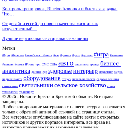
Контроль тренировок, Bluetooth-звонки и быстрая зарядка.
Что…
От дизайн-сессий до нового качества жизни: как
искусственный…
Лучшие вертикальные стиральные машины
Метки
#игра
#брак
#браслав
#витебская_область
#газ
#деньга
#дети
#доллар
#машины
авто
бизнес-
#пенсия
#семья
iPhone
vpn
СМС
США
аналитика
аренда
аналитика
здоровье
интерьер
данные
еда
маркетинг
медиа
оборудование
недвижимость
отпуск
печать на холсте
садовая техника
светильники
сельское хозяйство
сантехника
спорт
технологии
транспорт
© 2026 - Новости Бреста и Брестской области. Все права
защищены.
Любое копирование материалов с нашего ресурса разрешается
только с обратной активной ссылкой на страницу статьи.
Все материалы опубликованные на сайте взяты с открытых
источников и других порталов интернета, все права на
авторство принадлежат их законным владельцам.