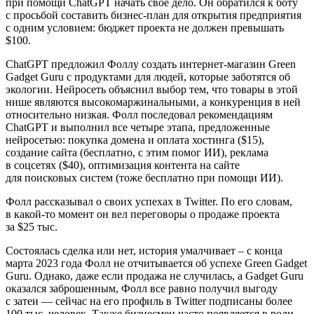
при помощи ChatGPT начать свое дело. Он обратился к боту
с просьбой составить бизнес-план для открытия предприятия
с одним условием: бюджет проекта не должен превышать
$100.
ChatGPT предложил Фоллу создать интернет-магазин Green
Gadget Guru с продуктами для людей, которые заботятся об
экологии. Нейросеть объяснил выбор тем, что товары в этой
нише являются высокомаржинальными, а конкуренция в ней
относительно низкая. Фолл последовал рекомендациям
ChatGPT и выполнил все четыре этапа, предложенные
нейросетью: покупка домена и оплата хостинга ($15),
создание сайта (бесплатно, с этим помог ИИ), реклама
в соцсетях ($40), оптимизация контента на сайте
для поисковых систем (тоже бесплатно при помощи ИИ).
Фолл рассказывал о своих успехах в Twitter. По его словам,
в какой-то момент он вел переговоры о продаже проекта
за $25 тыс.
Состоялась сделка или нет, история умалчивает – с конца
марта 2023 года Фолл не отчитывается об успехе Green Gadget
Guru. Однако, даже если продажа не случилась, а Gadget Guru
оказался заброшенным, Фолл все равно получил выгоду
с затеи — сейчас на его профиль в Twitter подписаны более
100 тыс. человек. Также бизнесмен часто появляется в роли