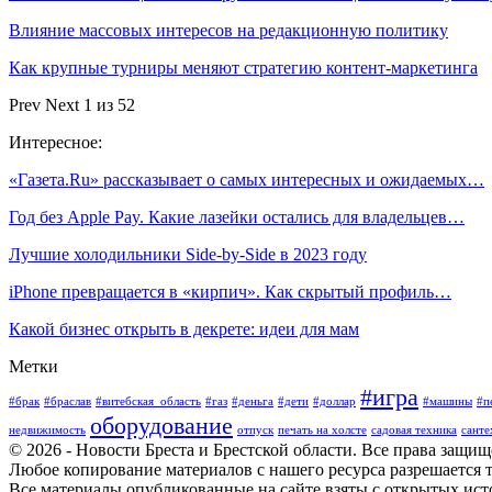
Влияние массовых интересов на редакционную политику
Как крупные турниры меняют стратегию контент-маркетинга
Prev
Next
1 из 52
Интересное:
«Газета.Ru» рассказывает о самых интересных и ожидаемых…
Год без Apple Pay. Какие лазейки остались для владельцев…
Лучшие холодильники Side-by-Side в 2023 году
iPhone превращается в «кирпич». Как скрытый профиль…
Какой бизнес открыть в декрете: идеи для мам
Метки
#игра
#брак
#браслав
#витебская_область
#газ
#деньга
#дети
#доллар
#машины
#п
оборудование
недвижимость
отпуск
печать на холсте
садовая техника
санте
© 2026 - Новости Бреста и Брестской области. Все права защи
Любое копирование материалов с нашего ресурса разрешается т
Все материалы опубликованные на сайте взяты с открытых исто