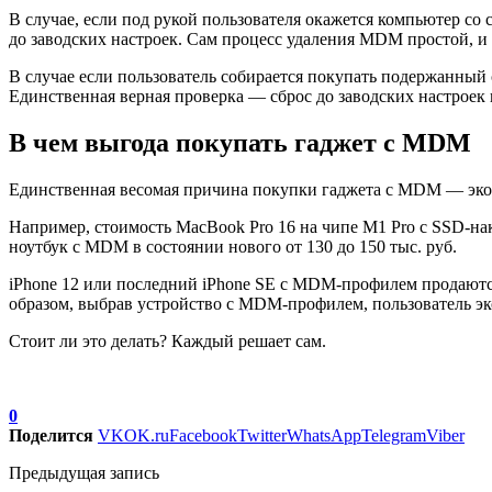
В случае, если под рукой пользователя окажется компьютер с
до заводских настроек. Сам процесс удаления MDM простой, и
В случае если пользователь собирается покупать подержанный
Единственная верная проверка — сброс до заводских настроек
В чем выгода покупать гаджет с MDM
Единственная весомая причина покупки гаджета с MDM — эко
Например, стоимость MacBook Pro 16 на чипе M1 Pro с SSD-нак
ноутбук с MDM в состоянии нового от 130 до 150 тыс. руб.
iPhone 12 или последний iPhone SE с MDM-профилем продаются у
образом, выбрав устройство с MDM-профилем, пользователь эк
Стоит ли это делать? Каждый решает сам.
0
Поделится
VK
OK.ru
Facebook
Twitter
WhatsApp
Telegram
Viber
Предыдущая запись