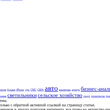
авто
бизнес-анал
енсия
#семья
iPhone
vpn
СМС
США
аналитика
аренда
светильники
сельское хозяйство
хника
спорт
технологии
тра
щены.
олько с обратной активной ссылкой на страницу статьи.
чников и других порталов интернета, все права на авторство п