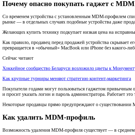
Почему опасно покупать гаджет с MDM
Со временем устройства с установленным MDM-профилем списы
рынке — в отдельных случаях подобные устройства даже про
Желающих купить технику подкупает низкая цена на исправный
Как правило, продавец перед продажей устройства скрывает 
превращается в «обычный» MacBook или iPhone без какого-либ
Сейчас читают
Хоккейное сообщество Беларуси возложило цветы к Монумен
Как крупные турниры меняют стратегию контент-маркетинга
Покупатели годами могут пользоваться гаджетом привычным обр
и просит указать логин и пароль администратора. Работает это
Некоторые продавцы прямо предупреждают о существовании MDM
Как удалить MDM-профиль
Возможность удаления MDM-профиля существует — в среднем ст