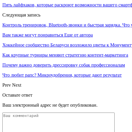
Пять лайфхаков, которые раскроют возможности вашего смарт
Следующая запись
Контроль тренировок, Bluetooth-звонки и быстрая зарядка. Что
Вам также могут понравиться
Еще от автора
Хоккейное сообщество Беларуси возложило цветы к Монумен
Как крупные турниры меняют стратегию контент-маркетинга
Почему важно доверить дрессировку собак профессионалам
Что любит рапс? Микроудобрения, которые дают результат
Prev
Next
Оставьте ответ
Ваш электронный адрес не будет опубликован.