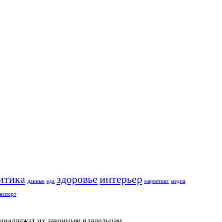
итика
здоровье
интерьер
данные
еда
маркетинг
медиа
нспорт
ринадлежат их законным владельцам.