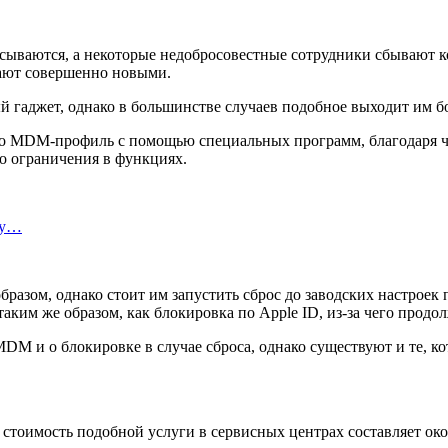
ваются, а некоторые недобросовестные сотрудники сбывают ко
дают совершенно новыми.
 гаджет, однако в большинстве случаев подобное выходит им б
его MDM-профиль с помощью специальных программ, благодаря 
о ограничения в функциях.
ту…
азом, однако стоит им запустить сброс до заводских настроек 
 таким же образом, как блокировка по Apple ID, из-за чего прод
 и о блокировке в случае сброса, однако существуют и те, ко
оимость подобной услуги в сервисных центрах составляет окол