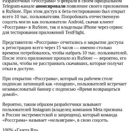
Разработчики «Россграма» 9 февраля в своем официальном
Telegram-канале
анонсировали
появление своего приложения
в RuStore. При этом доступ к бета-тестированию был открыт
всего 10 тыс. пользователям. Попробовать отечественную
соцсеть могли как пользователи Android, скачав клиент
«Россграма» в RuStore, так и владельцы iPhone через сервис
для тестирования приложений TestFlight.
Представители «Россграма» отчитались о закрытии доступа
к регистрации всего через 15 часов — именно столько
времени потребовалось, чтобы набрать 10 тыс. пользователей.
После этого приложение пропало из RuStore — вероятно, его
скрыли, чтобы не расстраивать скачавших, которые получат
отказ в доступе.
При открытии «Россграма», который на рабочем столе
подписан латиницей как «rossgram», пользователей встречает
незамысловатый баннер с подписью «Время возвращаться
домой».
Вероятно, таким образом разработчики зазывают
пользователей Instagram (владелец компания Meta признана
в России экстремистской и запрещена), который команда
«Россграма» называет «нельзяграм», в свою соцсеть.
100% «Газета.Ru»