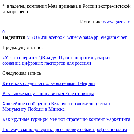
* владелец компания Meta признана в России экстремистской
и запрещена
Источник:
www.gazeta.ru
0
Поделится
VK
OK.ru
Facebook
Twitter
WhatsApp
Telegram
Viber
Предыдущая запись
«У вас генерится QR-код». Путин попросил ускорить
создание цифровых паспортов для россиян
Следующая запись
Кто и как следит за пользователями Telegram
Вам также могут понравиться
Еще от автора
Хоккейное сообщество Беларуси возложило цветы к
Монументу Победы в Минске
Как крупные турниры меняют стратегию контент-маркетинга
Почему важно доверить дрессировку собак профессионалам