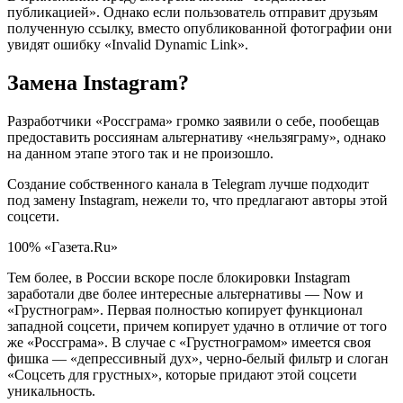
публикацией». Однако если пользователь отправит друзьям
полученную ссылку, вместо опубликованной фотографии они
увидят ошибку «Invalid Dynamic Link».
Замена Instagram?
Разработчики «Россграма» громко заявили о себе, пообещав
предоставить россиянам альтернативу «нельзяграму», однако
на данном этапе этого так и не произошло.
Создание собственного канала в Telegram лучше подходит
под замену Instagram, нежели то, что предлагают авторы этой
соцсети.
100% «Газета.Ru»
Тем более, в России вскоре после блокировки Instagram
заработали две более интересные альтернативы — Now и
«Грустнограм». Первая полностью копирует функционал
западной соцсети, причем копирует удачно в отличие от того
же «Россграма». В случае с «Грустнограмом» имеется своя
фишка — «депрессивный дух», черно-белый фильтр и слоган
«Соцсеть для грустных», которые придают этой соцсети
уникальность.