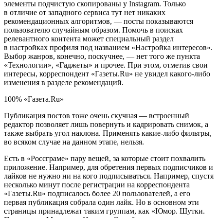
элементы подчистую скопированы у Instagram. Только
в отличие от западного сервиса тут нет никаких
рекомендационных алгоритмов, — посты показываются
пользователю случайным образом. Помочь в поисках
релевантного контента может специальный раздел
в настройках профиля под названием «Настройка интересов».
Выбор жанров, конечно, поскучнее, — нет того же пункта
«Технологии», «Гаджеты» и прочее. При этом, отметив свои
интересы, корреспондент «Газеты.Ru» не увидел какого-либо
изменения в разделе рекомендаций.
100% «Газета.Ru»
Публикация постов тоже очень скучная — встроенный
редактор позволяет лишь повернуть и кадрировать снимок, а
также выбрать угол наклона. Применять какие-либо фильтры,
во всяком случае на данном этапе, нельзя.
Есть в «Россграме» пару вещей, за которые стоит похвалить
приложение. Например, для обретения первых подписчиков и
лайков не нужно ни на кого подписываться. Например, спустя
несколько минут после регистрации на корреспондента
«Газеты.Ru» подписалось более 20 пользователей, а его
первая публикация собрала один лайк. Но в основном эти
страницы принадлежат таким группам, как «Юмор. Шутки.