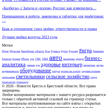
«Балбесы» с Запада и «взлом» России: как изменились…
Превращение в робота, заморозка и таблетки для диабетиков:
…
Брак и отношения: союз любви, ответственности и права
Лучшие мойки воздуха 2023 года
Метки
#игра
#брак
#браслав
#витебская_область
#газ
#деньга
#дети
#доллар
#машины
авто
бизнес-
#пенсия
#семья
iPhone
vpn
СМС
США
аналитика
аренда
аналитика
здоровье
интерьер
данные
еда
маркетинг
медиа
оборудование
недвижимость
отпуск
печать на холсте
садовая техника
светильники
сельское хозяйство
сантехника
спорт
технологии
транспорт
© 2026 - Новости Бреста и Брестской области. Все права
защищены.
Любое копирование материалов с нашего ресурса разрешается
только с обратной активной ссылкой на страницу статьи.
Все материалы опубликованные на сайте взяты с открытых
источников и других порталов интернета, все права на