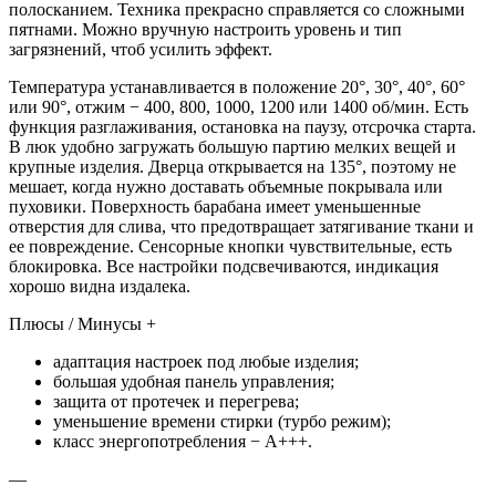
полосканием. Техника прекрасно справляется со сложными
пятнами. Можно вручную настроить уровень и тип
загрязнений, чтоб усилить эффект.
Температура устанавливается в положение 20°, 30°, 40°, 60°
или 90°, отжим − 400, 800, 1000, 1200 или 1400 об/мин. Есть
функция разглаживания, остановка на паузу, отсрочка старта.
В люк удобно загружать большую партию мелких вещей и
крупные изделия. Дверца открывается на 135°, поэтому не
мешает, когда нужно доставать объемные покрывала или
пуховики. Поверхность барабана имеет уменьшенные
отверстия для слива, что предотвращает затягивание ткани и
ее повреждение. Сенсорные кнопки чувствительные, есть
блокировка. Все настройки подсвечиваются, индикация
хорошо видна издалека.
Плюсы / Минусы +
адаптация настроек под любые изделия;
большая удобная панель управления;
защита от протечек и перегрева;
уменьшение времени стирки (турбо режим);
класс энергопотребления − А+++.
—