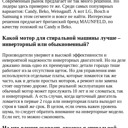
Современный рынок предлагает не так много решений. Но
лидеры здесь примерно те же. Среди самых популярных
вариантов: Candy, Beko, Weissgauff. А вот LG, Bosch и
Samsung в этом сегменте и вовсе не найти. Интересные
решения предлагает британский бренд MAUNFELD, по
качеству похожий на Candy и Beko.
Какой мотор для стиральной машины лучше –
инверторный или обыкновенный?
Производители уверяют в высокой эффективности и
невероятной надежности инверторных двигателей. Но на деле
доказано лишь одно их преимущество: детали гораздо тише
работают из-за отсутствия щеток. Но для управления ими
используются отдельные платы, которые ломаются так же
часто, как и детали простых моторов, а ремонт или замена
стоят ощутимо дороже. При реальной эксплуатации как
обычный мотор может прослужить 10 лет и не сломаться, так
и инверторный. А есть случаи, когда щеточный двигатель
ломается в первые 2 года или инверторная плата выходит из
строя в такой же срок. В целом, если очень важен уровень
шума, то следует обратить внимание на инверторные модели.
Если нет, то можно сэкономить.
На что влияет скорость отжима в стиральной