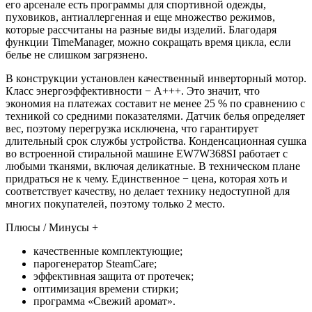
его арсенале есть программы для спортивной одежды,
пуховиков, антиаллергенная и еще множество режимов,
которые рассчитаны на разные виды изделий. Благодаря
функции TimeManager, можно сокращать время цикла, если
белье не слишком загрязнено.
В конструкции установлен качественный инверторный мотор.
Класс энергоэффективности − А+++. Это значит, что
экономия на платежах составит не менее 25 % по сравнению с
техникой со средними показателями. Датчик белья определяет
вес, поэтому перегрузка исключена, что гарантирует
длительный срок службы устройства. Конденсационная сушка
во встроенной стиральной машине EW7W368SI работает с
любыми тканями, включая деликатные. В техническом плане
придраться не к чему. Единственное − цена, которая хоть и
соответствует качеству, но делает технику недоступной для
многих покупателей, поэтому только 2 место.
Плюсы / Минусы +
качественные комплектующие;
парогенератор SteamCare;
эффективная защита от протечек;
оптимизация времени стирки;
программа «Свежий аромат».