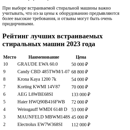
При выборе встраиваемой стиральной машины важно
учитывать, что из-за цены к оборудованию предъявляются
более высокие требования, и отзывы могут быть очень
придирчивыми.
Рейтинг лучших встраиваемых
стиральных машин 2023 года
Место
Наименование
Цена
10
GRAUDE EWA 60.0
50 000 ₽
9
Candy CBD 485TWM/1-07
68 800 ₽
8
Krona Kaya 1200 7k
54 000 ₽
7
Korting KWMI 14V87
70 000 ₽
6
AEG L8WBE68SI
133 000 ₽
5
Haier HWQ90B416FWB
72 000 ₽
4
Weissgauff WMDI 6148 D
53 000 ₽
3
MAUNFELD MBWM148S
45 000 ₽
2
Electrolux EW7W368SI
112 000 ₽