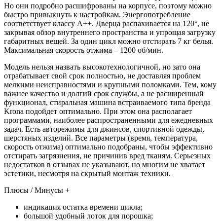
Но они подробно расшифрованы на корпусе, поэтому можно
быстро привыкнуть к настройкам. Энергопотребление
соответствует классу А++. Дверца распахивается на 120°, не
закрывая обзор внутреннего пространства и упрощая загрузку
габаритных вещей. За один цикл можно отстирать 7 кг белья.
Максимальная скорость отжима – 1200 об/мин.
Модель нельзя назвать высокотехнологичной, но зато она
отрабатывает свой срок полностью, не доставляя проблем
мелкими неисправностями и крупными поломками. Тем, кому
важнее качество и долгий срок службы, а не расширенный
функционал, стиральная машина встраиваемого типа бренда
Krona подойдет оптимально. При этом она располагает
программами, наиболее распространенными для ежедневных
задач. Есть авторежимы для джинсов, спортивной одежды,
шерстяных изделий. Все параметры (время, температура,
скорость отжима) оптимально подобраны, чтобы эффективно
отстирать загрязнения, не причинив вред тканям. Серьезных
недостатков в отзывах не указывают, но многим не хватает
эстетики, несмотря на скрытый монтаж техники.
Плюсы / Минусы +
индикация остатка времени цикла;
большой удобный лоток для порошка;