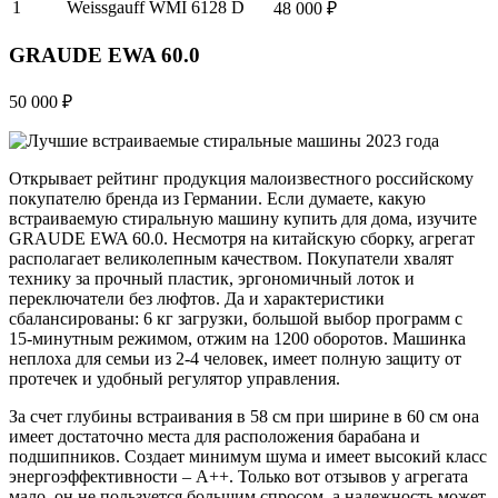
1
Weissgauff WMI 6128 D
48 000 ₽
GRAUDE EWA 60.0
50 000 ₽
Открывает рейтинг продукция малоизвестного российскому
покупателю бренда из Германии. Если думаете, какую
встраиваемую стиральную машину купить для дома, изучите
GRAUDE EWA 60.0. Несмотря на китайскую сборку, агрегат
располагает великолепным качеством. Покупатели хвалят
технику за прочный пластик, эргономичный лоток и
переключатели без люфтов. Да и характеристики
сбалансированы: 6 кг загрузки, большой выбор программ с
15-минутным режимом, отжим на 1200 оборотов. Машинка
неплоха для семьи из 2-4 человек, имеет полную защиту от
протечек и удобный регулятор управления.
За счет глубины встраивания в 58 см при ширине в 60 см она
имеет достаточно места для расположения барабана и
подшипников. Создает минимум шума и имеет высокий класс
энергоэффективности – А++. Только вот отзывов у агрегата
мало, он не пользуется большим спросом, а надежность может