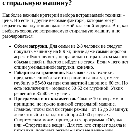
стиральную машину?
Наиболее важный критерий выбора встраиваемой техники –
цена. Но есть и другие весомые факторы, которые могут
омрачить эксплуатацию даже самой классной модели. Вот, как
выбрать хорошую встраиваемую стиральную машину и не
разочароваться:
Объем загрузки.
Для семьи из 2-3 человек не следует
покупать машинку на 8-9 кг, иначе даже самый дорогой
агрегат будет шуметь, неправильно стирать из-за малого
объема вещей и быстро выйдет из строя. Если у него нет
опции уменьшенной загрузки, конечно.
Габариты встраивания.
Большая часть техники,
предназначенной для интеграции в гарнитур, имеет
глубину в 55-60 см при стандартной ширине в 60 см. Но
есть исключения – модели с 50-52 см глубиной. Узких
решений в 35-40 см тут нет.
Программы и их количество.
Свыше 10 программ, в
принципе, не нужно никакой стиральной машине.
Главное, чтобы был быстрый режим – от 15 до 30 минут,
деликатный и стандартный при 40-60 градусах.
Спортсменам может пригодиться программа «Обувь»
или «Спортивные вещи». Для тех, кто стирает одеяла и
пуховики, подойдет режим «Пуховые вещи» или