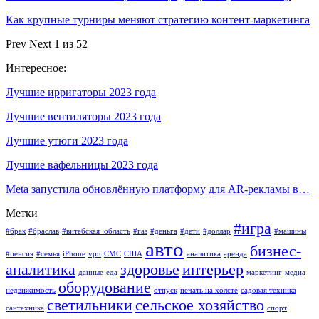
Как крупные турниры меняют стратегию контент-маркетинга
Prev
Next
1 из 52
Интересное:
Лучшие ирригаторы 2023 года
Лучшие вентиляторы 2023 года
Лучшие утюги 2023 года
Лучшие вафельницы 2023 года
Meta запустила обновлённую платформу для AR-рекламы в…
Метки
#игра
#брак
#браслав
#витебская_область
#газ
#деньга
#дети
#доллар
#машины
авто
бизнес-
#пенсия
#семья
iPhone
vpn
СМС
США
аналитика
аренда
аналитика
здоровье
интерьер
данные
еда
маркетинг
медиа
оборудование
недвижимость
отпуск
печать на холсте
садовая техника
светильники
сельское хозяйство
сантехника
спорт