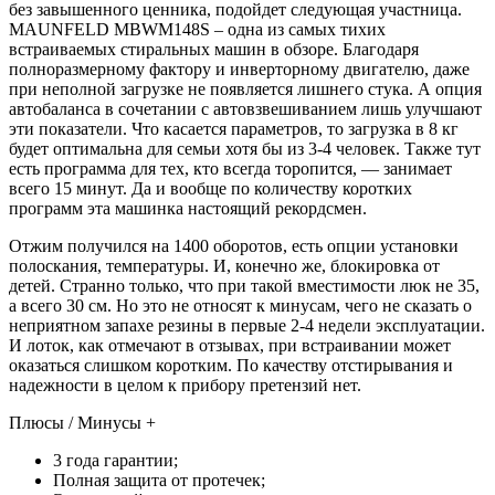
без завышенного ценника, подойдет следующая участница.
MAUNFELD MBWM148S – одна из самых тихих
встраиваемых стиральных машин в обзоре. Благодаря
полноразмерному фактору и инверторному двигателю, даже
при неполной загрузке не появляется лишнего стука. А опция
автобаланса в сочетании с автовзвешиванием лишь улучшают
эти показатели. Что касается параметров, то загрузка в 8 кг
будет оптимальна для семьи хотя бы из 3-4 человек. Также тут
есть программа для тех, кто всегда торопится, — занимает
всего 15 минут. Да и вообще по количеству коротких
программ эта машинка настоящий рекордсмен.
Отжим получился на 1400 оборотов, есть опции установки
полоскания, температуры. И, конечно же, блокировка от
детей. Странно только, что при такой вместимости люк не 35,
а всего 30 см. Но это не относят к минусам, чего не сказать о
неприятном запахе резины в первые 2-4 недели эксплуатации.
И лоток, как отмечают в отзывах, при встраивании может
оказаться слишком коротким. По качеству отстирывания и
надежности в целом к прибору претензий нет.
Плюсы / Минусы +
3 года гарантии;
Полная защита от протечек;