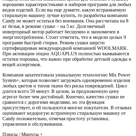
хорошими характеристиками и набором программ для любых
видов изделий. Если вы еще думаете, какую встраиваемую
стиральную машину лучше купить, то разработка компании
Candy не может остаться без внимания. Она рассчитана на 8
кг белья, в режиме сушке − на 5 кг. Долговечный
инверторный мотор работает бесшумно и экономичен в
энергопотреблении. Стоит отметить, что в модели целых 9
программ быстрой стирки. Режим сушки шерсти
сертифицирован международной компанией WOOLMARK.
При активации опции AQUAPLUS полностью вымываются
остатки порошка, что важно при обработке детской одежды и
вещей аллергиков.
Компания запатентовала уникальную технологию Mix Power
System+, которая позволяет загружать одновременно изделия
любых цветов и типов ткани без риска повреждений. Цикл
длится всего 59 минут. В целом, за предложенную цену
агрегат более чем достойный. Конечно, качество сушки не
сравнится с дорогими моделями, но эта функция
присутствует, и ей пользуются многие покупатели. В отзывах
оценивают недорогую встроенную стиральную машину от
Candy положительно, отмечая простоту установки,
управления и обслуживания.
Плюсы / Минусы +