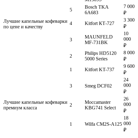
7 000
Bosch TKA
5
6A683
₽
3 300
Лучшие капельные кофеварки
4
Kitfort КТ-727
₽
по цене и качеству
10
MAUNFELD
000
3
MF-731BK
₽
8 000
Philips HD5120
2
5000 Series
₽
9 600
1
Kitfort KT-737
₽
24
000
3
Smeg DCF02
₽
26
Лучшие капельные кофеварки
Moccamaster
000
2
премиум класса
KBG741 Select
₽
18
000
1
Wilfa CM2S-A125
₽