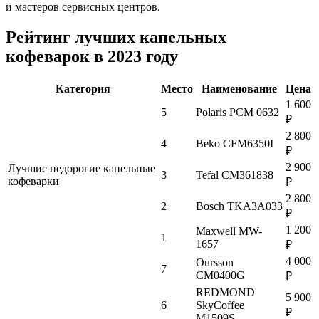
и мастеров сервисных центров.
Рейтинг лучших капельных
кофеварок в 2023 году
Категория
Место
Наименование
Цена
1 600
5
Polaris PCM 0632
₽
2 800
4
Beko CFM6350I
₽
2 900
Лучшие недорогие капельные
3
Tefal CM361838
кофеварки
₽
2 800
2
Bosch TKA3A033
₽
1 200
Maxwell MW-
1
1657
₽
4 000
Oursson
7
CM0400G
₽
REDMOND
5 900
6
SkyCoffee
₽
M1509S