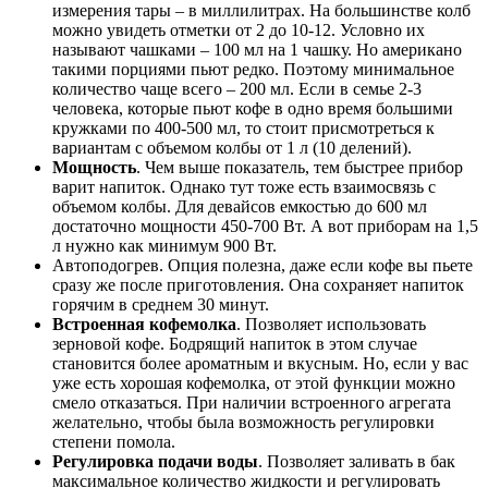
измерения тары – в миллилитрах. На большинстве колб
можно увидеть отметки от 2 до 10-12. Условно их
называют чашками – 100 мл на 1 чашку. Но американо
такими порциями пьют редко. Поэтому минимальное
количество чаще всего – 200 мл. Если в семье 2-3
человека, которые пьют кофе в одно время большими
кружками по 400-500 мл, то стоит присмотреться к
вариантам с объемом колбы от 1 л (10 делений).
Мощность
. Чем выше показатель, тем быстрее прибор
варит напиток. Однако тут тоже есть взаимосвязь с
объемом колбы. Для девайсов емкостью до 600 мл
достаточно мощности 450-700 Вт. А вот приборам на 1,5
л нужно как минимум 900 Вт.
Автоподогрев. Опция полезна, даже если кофе вы пьете
сразу же после приготовления. Она сохраняет напиток
горячим в среднем 30 минут.
Встроенная кофемолка
. Позволяет использовать
зерновой кофе. Бодрящий напиток в этом случае
становится более ароматным и вкусным. Но, если у вас
уже есть хорошая кофемолка, от этой функции можно
смело отказаться. При наличии встроенного агрегата
желательно, чтобы была возможность регулировки
степени помола.
Регулировка подачи воды
. Позволяет заливать в бак
максимальное количество жидкости и регулировать