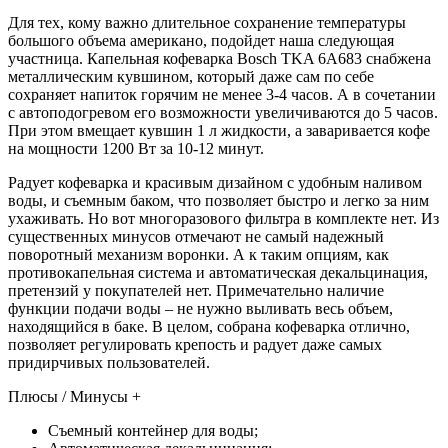
Для тех, кому важно длительное сохранение температуры
большого объема американо, подойдет наша следующая
участница. Капельная кофеварка Bosch TKA 6A683 снабжена
металлическим кувшином, который даже сам по себе
сохраняет напиток горячим не менее 3-4 часов. А в сочетании
с автоподогревом его возможности увеличиваются до 5 часов.
При этом вмещает кувшин 1 л жидкости, а заваривается кофе
на мощности 1200 Вт за 10-12 минут.
Радует кофеварка и красивым дизайном с удобным наливом
воды, и съемным баком, что позволяет быстро и легко за ним
ухаживать. Но вот многоразового фильтра в комплекте нет. Из
существенных минусов отмечают не самый надежный
поворотный механизм воронки. А к таким опциям, как
противокапельная система и автоматическая декальцинация,
претензий у покупателей нет. Примечательно наличие
функции подачи воды – не нужно выливать весь объем,
находящийся в баке. В целом, собрана кофеварка отлично,
позволяет регулировать крепость и радует даже самых
придирчивых пользователей.
Плюсы / Минусы +
Съемный контейнер для воды;