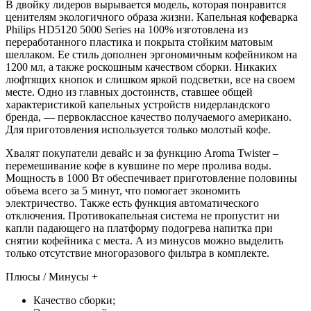
В двойку лидеров вырывается модель, которая понравится
ценителям экологичного образа жизни. Капельная кофеварка
Philips HD5120 5000 Series на 100% изготовлена из
переработанного пластика и покрыта стойким матовым
шеллаком. Ее стиль дополнен эргономичным кофейником на
1200 мл, а также роскошным качеством сборки. Никаких
люфтящих кнопок и слишком яркой подсветки, все на своем
месте. Одно из главных достоинств, ставшее общей
характеристикой капельных устройств нидерландского
бренда, — первоклассное качество получаемого американо.
Для приготовления используется только молотый кофе.
Хвалят покупатели девайс и за функцию Aroma Twister –
перемешивание кофе в кувшине по мере пролива воды.
Мощность в 1000 Вт обеспечивает приготовление половины
объема всего за 5 минут, что помогает экономить
электричество. Также есть функция автоматического
отключения. Противокапельная система не пропустит ни
капли падающего на платформу подогрева напитка при
снятии кофейника с места. А из минусов можно выделить
только отсутствие многоразового фильтра в комплекте.
Плюсы / Минусы +
Качество сборки;