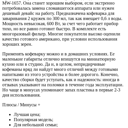
MW-1657. Она станет хорошим выбором, если экстренно
потребовалась замена сломавшегося аппарата или нужен
дешевый девайс на работу. Предназначена кофеварка для
заваривания 2 кружек по 300 мл, так как вмещает 0,6 л воды.
Мощность невысокая, 600 Вт, за счет чего работает прибор
тихо, но все равно готовит быстро. В комплекте есть
многоразовый фильтр. Многие покупатели высоко оценили
качество готового американо, при условии использования
хороших зерен.
Применять кофеварку можно и в домашних условиях. Ее
маленькие габариты отлично впишутся на миниатюрную
кухню или в студию. Да и, в целом, непридирчивые
кофеманы вряд ли найдут много отличий между готовыми
напитками из этого устройства и более дорогого. Конечно,
качество сборки будет уступать, как и надежность: иногда в
отзывах указывают на поломки в течение года эксплуатации.
Но чаще в минусах упоминают запах пластика в первые 2-3
дня использования.
Плюсы / Минусы +
Лучшая цена;
Популярная модель;
Для небольшой семьи;