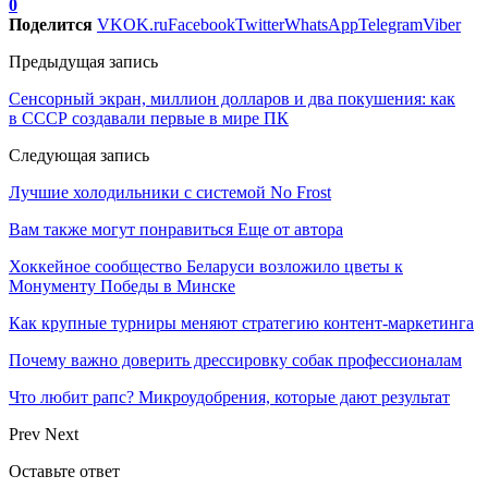
0
Поделится
VK
OK.ru
Facebook
Twitter
WhatsApp
Telegram
Viber
Предыдущая запись
Сенсорный экран, миллион долларов и два покушения: как
в СССР создавали первые в мире ПК
Следующая запись
Лучшие холодильники с системой No Frost
Вам также могут понравиться
Еще от автора
Хоккейное сообщество Беларуси возложило цветы к
Монументу Победы в Минске
Как крупные турниры меняют стратегию контент-маркетинга
Почему важно доверить дрессировку собак профессионалам
Что любит рапс? Микроудобрения, которые дают результат
Prev
Next
Оставьте ответ