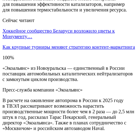
для повышения эффективности катализаторов, например
для повышения термостабильности и увеличения ресурса.
Сейчас читают
Хоккейное сообщество Беларуси возложило цветы к
Монументу…
Как крупные турниры меняют стратегию контент-маркетинга
100%
«Экоальянс» из Новоуральска — единственный в России
поставщик автомобильных каталитических нейтрализаторов
с замкнутым циклом производства.
Пресс-служба компании «Экоальянс»
В расчете на оживление автопрома в России к 2025 году
в ТВЭЛ рассматривают возможность нарастить
производственные мощности более чем в 2 раза — до 2,5 млн
штук в год, рассказал Тарас Пекарский, генеральный
директор «Экоальянса». Также в планах сотрудничество c
«Москвичом» и российским автозаводом Haval.