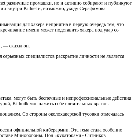
lnet различные промашки, но и активно собирают и публикуют
й внутри Killnet и, возможно, уходу Серафимова
мизация для хакера неприятна в первую очередь тем, что
кречивание имени может подставить хакера под удар со
, — сказал он.
я серьезных специалистов раскрытие личности не является
я атака, могут быть беспечные и непрофессиональные действия
урой, Killmilk мог нажить себе влиятельных врагов.
ионализм. Со стороны околохакерской тусовки отмечалась
России официальной киберармии. Эта тема стала особенно
составе Минобороны. Под «кураторами» Ситников