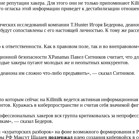
ие репутации хакера. Для этого они не только припоминают Kil
о огласка этой информации приведет к дестабилизации отношени
еских исследований компании T.Hunter Игоря Бедерова, деанони
дут сопоставлены с его настоящей личностью. К тому же рассе
к ответственности. Как в правовом поле, так и во внеправовом»
ционной безопасности XPanamas Павел Ситников считает, что дл
лодые хакеры пугают молодых же и неопытных конкурентов.
е деанона им сложно что-либо предъявить», — сказал Ситников.
 по которым сейчас на Killmilk ведется активная информационна
ентов. Куражась в киберпространстве и считая себя значимой фиг
офессиональных хакеров вся группа критиковалась за непрофесс
кам», — сказал Бедеров.
ой «кураторских разборок» на фоне возможного формирования в 
ифры РФ Максут Шадаев
поддержал
идею создания кибервойск в 