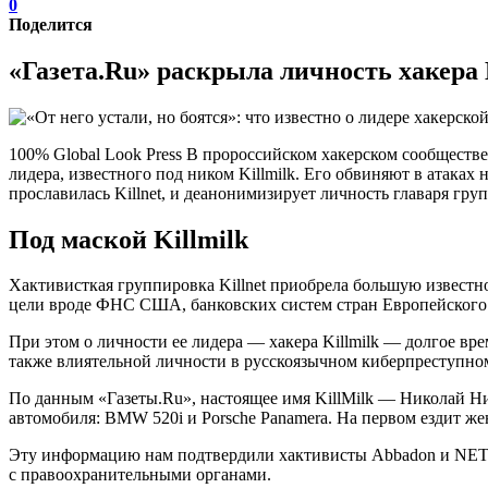
0
Поделится
«Газета.Ru» раскрыла личность хакера 
100% Global Look Press В пророссийском хакерском сообществе
лидера, известного под ником Killmilk. Его обвиняют в атака
прославилась Killnet, и деанонимизирует личность главаря гру
Под маской Killmilk
Хактивисткая группировка Killnet приобрела большую известно
цели вроде ФНС США, банковских систем стран Европейского 
При этом о личности ее лидера — хакера Killmilk — долгое вр
также влиятельной личности в русскоязычном киберпреступно
По данным «Газеты.Ru», настоящее имя KillMilk — Николай Ни
автомобиля: BMW 520i и Porsche Panamera. На первом ездит же
Эту информацию нам подтвердили хактивисты Abbadon и NET-
с правоохранительными органами.