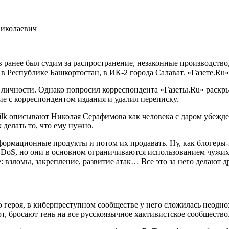
Николаевич
 ранее был судим за распространение, незаконные производство
 в Республике Башкортостан, в ИК-2 города Салават. «Газете.Ru»
й личности. Однако попросил корреспондента «Газеты.Ru» раскр
ие с корреспондентом издания и удалил переписку.
lk описывают Николая Серафимова как человека с даром убежд
 делать то, что ему нужно.
нформационные продукты и потом их продавать. Ну, как блогеры
в DDoS, но они в основном ограничиваются использованием чужи
: взломы, закрепление, развитие атак… Все это за него делают д
о героя, в киберпреступном сообществе у него сложилась неодн
т, бросают тень на все русскоязычное хактивистское сообщество