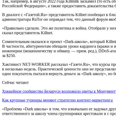
Так, например, в августе 2022 года Killmilk заскамил (то ест
Российской Федерации», а также предоставить доказательства 
В диалоге с «Газетой.Ru» представитель Killnet пообещал в бл
администратора RuTor он оправдал тем, что данный форум як
«Правильно сделали. Это же политика и война. Отобрали у н
сказал представитель Killnet.
Сомнительным оказался и проект «Dark-школа», который Killmil
В частности, абитуриентам обещали уроки кардинга (кражи и 
инженерии (мошенничеству и обману. — прим. ред.), DDoS-ата
за $250.
Хактивист NET-WORKER рассказал «Газете.Ru», что курсы прио
в несколько недель. Практической ценности они не представл
один покупатель пытался вернуть деньги за «Dark школу», но 
Сейчас читают
Хоккейное сообщество Беларуси возложило цветы к Монумен
Как крупные турниры меняют стратегию контент-маркетинга
«Проблема «Dark школы» в том, что изначально ее задумал друг
ответственного за школу члена группировки арестовали и с про