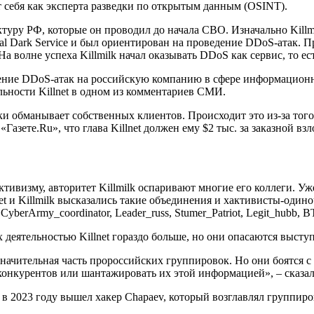
 себя как эксперта разведки по открытым данным (OSINT).
ктуру РФ, которые он проводил до начала СВО. Изначально Killm
al Dark Service и был ориентирован на проведение DDoS-атак. Пр
а волне успеха Killmilk начал оказывать DDoS как сервис, то ес
дение DDoS-атак на российскую компанию в сфере информационно
ельности Killnet в одном из комментариев СМИ.
 обманывает собственных клиентов. Происходит это из-за того, 
азете.Ru», что глава Killnet должен ему $2 тыс. за заказной взл
активизму, авторитет Killmilk оспаривают многие его коллеги. 
t и Killmilk высказались такие объединения и хактивисты-одино
rArmy_coordinator, Leader_russ, Stumer_Patriot, Legit_hubb, B
 деятельностью Killnet гораздо больше, но они опасаются высту
значительная часть пророссийских группировок. Но они боятся с
конкурентов или шантажировать их этой информацией», – сказ
в 2023 году вышел хакер Chapaev, который возглавлял группиро