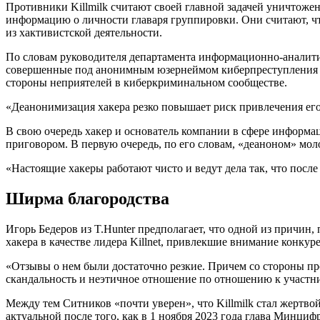
Противники Killmilk считают своей главной задачей уничтожен
информацию о личности главаря группировки. Они считают, чт
из хактивистской деятельности.
По словам руководителя департамента информационно-аналитич
совершенные под анонимным юзернеймом киберпреступления бу
стороны неприятелей в киберкриминальном сообществе.
«Деанонимизация хакера резко повышает риск привлечения его 
В свою очередь хакер и основатель компании в сфере информа
приговором. В первую очередь, по его словам, «деаноном» мо
«Настоящие хакеры работают чисто и ведут дела так, что посл
Ширма благородства
Игорь Бедеров из T.Hunter предполагает, что одной из причин,
хакера в качестве лидера Killnet, привлекшие внимание конкур
«Отзывы о нем были достаточно резкие. Причем со стороны пр
скандальность и неэтичное отношение по отношению к участни
Между тем Ситников «почти уверен», что Killmilk стал жертв
актуальной после того, как в 1 ноября 2023 года глава Минц