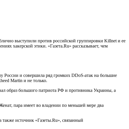
блично выступили против российской группировки Killnet и ее
ниях хакерской этики. «Газета.Ru» рассказывает, чем
ону России и совершила ряд громких DDoS-атак на большие
ed Martin и не только.
вал образ большого патриота РФ и противника Украины, а
Женат, пара имеет во владении по меньшей мере два
 также источник «Газеты.Ru», связанный