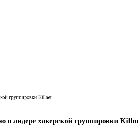
ской группировки Killnet
но о лидере хакерской группировки Killn