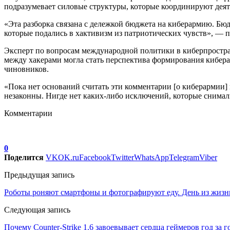
подразумевает силовые структуры, которые координируют деят
«Эта разборка связана с дележкой бюджета на киберармию. Бюдж
которые подались в хактивизм из патриотических чувств», — 
Эксперт по вопросам международной политики в киберпростра
между хакерами могла стать перспектива формирования киберар
чиновников.
«Пока нет оснований считать эти комментарии [о киберармии]
незаконны. Нигде нет каких-либо исключений, которые снимали
Комментарии
0
Поделится
VK
OK.ru
Facebook
Twitter
WhatsApp
Telegram
Viber
Предыдущая запись
Роботы роняют смартфоны и фотографируют еду. День из жизн
Следующая запись
Почему Counter-Strike 1.6 завоевывает сердца геймеров год за 