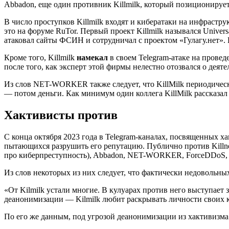
Abbadon, еще один противник Killmilk, который позиционирует
В число проступков Killmilk входят и кибератаки на инфрастру
это на форуме RuTor. Первый проект Killmilk назывался Univers
атаковал сайты ФСИН и сотрудничал с проектом «Гулагу.нет». Н
Кроме того, Killmilk
намекал
в своем Telegram-атаке на прове
после того, как эксперт этой фирмы нелестно отозвался о деят
Из слов NET-WORKER также следует, что KillMilk периодически
— потом деньги. Как минимум один коллега KillMilk рассказал «Г
Хактивисты против
С конца октября 2023 года в Telegram-каналах, посвященных х
пытающихся разрушить его репутацию. Публично против Killne
про киберпреступность), Abbadon, NET-WORKER, ForceDDoS, Cybe
Из слов некоторых из них следует, что фактически недовольных
«От Kilmilk устали многие. В кулуарах против него выступает 
деанонимизации — Kilmilk любит раскрывать личности своих 
По его же данным, под угрозой деанонимизации из хактивизма 