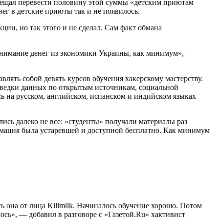
и обещал перевести половину этой суммы «детским приютам
ег в детские приюты так и не появилось.
ции, но так этого и не сделал. Сам факт обмана
вынимание денег из экономики Украины, как минимум», —
влять собой девять курсов обучения хакерскому мастерству.
азведки данных по открытым источникам, социальной
ь на русском, английском, испанском и индийском языках
сь далеко не все: «студенты» получали материалы раз
ормация была устаревшей и доступной бесплатно. Как минимум
сь она от лица Killmilk. Начиналось обучение хорошо. Потом
ось», — добавил в разговоре с «Газетой.Ru» хактивист