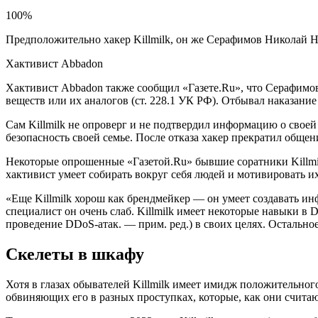
100%
Предположительно хакер Killmilk, он же Серафимов Николай 
Хактивист Abbadon
Хактивист Abbadon также сообщил «Газете.Ru», что Серафимов
веществ или их аналогов (ст. 228.1 УК РФ). Отбывал наказание
Сам Killmilk не опроверг и не подтвердил информацию о свое
безопасность своей семье. После отказа хакер прекратил общен
Некоторые опрошенные «Газетой.Ru» бывшие соратники Killmi
хактивист умеет собирать вокруг себя людей и мотивировать их
«Еще Killmilk хорош как брендмейкер — он умеет создавать и
специалист он очень слаб. Killmilk имеет некоторые навыки 
проведение DDoS-атак. — прим. ред.) в своих целях. Остальное
Скелеты в шкафу
Хотя в глазах обывателей Killmilk имеет имидж положительног
обвиняющих его в разных проступках, которые, как они считаю