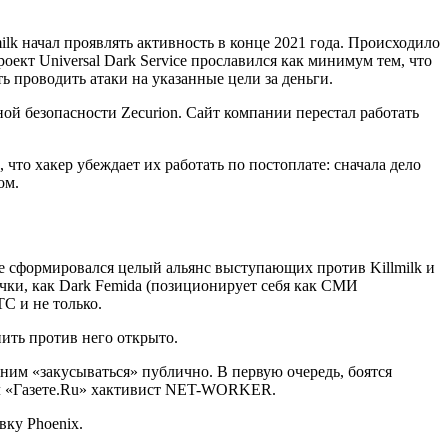
ilk начал проявлять активность в конце 2021 года. Происходило
оект Universal Dark Service прославился как минимум тем, что
ть проводить атаки на указанные цели за деньги.
й безопасности Zecurion. Сайт компании перестал работать
что хакер убеждает их работать по постоплате: сначала дело
ом.
Уже сформировался целый альянс выступающих против Killmilk и
чки, как Dark Femida (позиционирует себя как СМИ
TC и не только.
пить против него открыто.
 ним «закусываться» публично. В первую очередь, боятся
ал «Газете.Ru» хактивист NET-WORKER.
вку Phoenix.