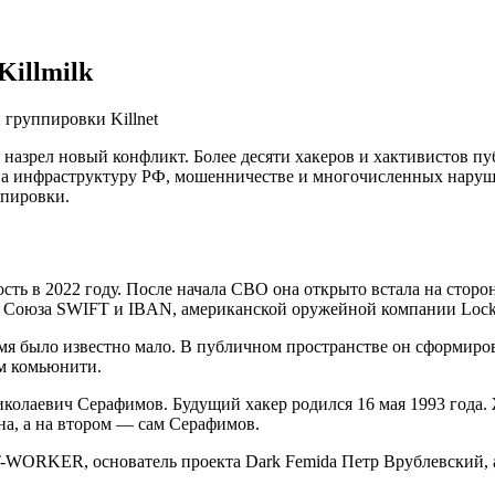
Killmilk
 назрел новый конфликт. Более десяти хакеров и хактивистов пу
х на инфраструктуру РФ, мошенничестве и многочисленных наруше
ппировки.
сть в 2022 году. После начала СВО она открыто встала на стор
Союза SWIFT и IBAN, американской оружейной компании Lockhe
емя было известно мало. В публичном пространстве он сформиро
м комьюнити.
колаевич Серафимов. Будущий хакер родился 16 мая 1993 года. 
на, а на втором — сам Серафимов.
WORKER, основатель проекта Dark Femida Петр Врублевский, а