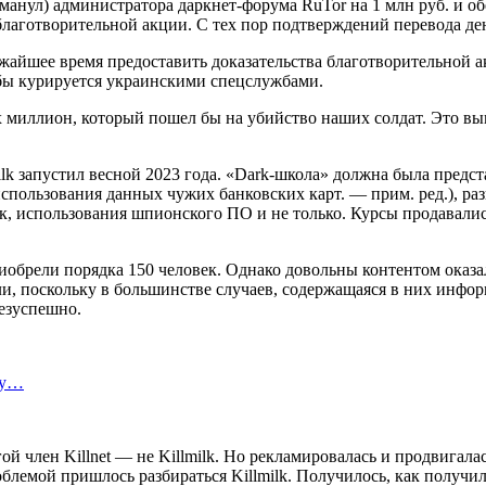
ь обманул) администратора даркнет-форума RuTor на 1 млн руб. 
благотворительной акции. С тех пор подтверждений перевода ден
ижайшее время предоставить доказательства благотворительной ак
обы курируется украинскими спецслужбами.
их миллион, который пошел бы на убийство наших солдат. Это 
k запустил весной 2023 года. «Dark-школа» должна была предста
использования данных чужих банковских карт. — прим. ред.), р
к, использования шпионского ПО и не только. Курсы продавалис
брели порядка 150 человек. Однако довольны контентом оказали
яли, поскольку в большинстве случаев, содержащаяся в них инф
безуспешно.
ту…
ой член Killnet — не Killmilk. Но рекламировалась и продвигала
блемой пришлось разбираться Killmilk. Получилось, как получил