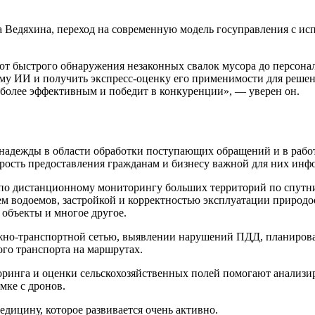
 Ведяхина, переход на современную модель госуправления с и
от быстрого обнаружения незаконных свалок мусора до персон
ему ИИ и получить экспресс-оценку его применимости для реше
ет более эффективным и победит в конкуренции», — уверен он.
надежды в области обработки поступающих обращений и в работ
орость предоставления гражданам и бизнесу важной для них инф
по дистанционному мониторингу больших территорий по спутни
ием водоемов, застройкой и корректностью эксплуатации природ
 объекты и многое другое.
но-транспортной сетью, выявлении нарушений ПДД, планирован
го транспорта на маршрутах.
оринга и оценки сельскохозяйственных полей помогают анализи
мке с дронов.
дицину, которое развивается очень активно.