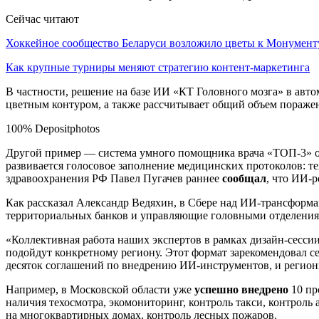
Сейчас читают
Хоккейное сообщество Беларуси возложило цветы к Монумен
Как крупные турниры меняют стратегию контент-маркетинга
В частности, решение на базе ИИ «КТ Головного мозга» в авт
цветным контуром, а также рассчитывает общий объем поражен
100% Depositphotos
Другой пример — система умного помощника врача «ТОП-3» от
развивается голосовое заполнение медицинских протоколов: те
здравоохранения РФ Павел Пугачев раннее
сообщал
, что ИИ-
Как рассказал Александр Ведяхин, в Сбере над ИИ-трансформа
территориальных банков и управляющие головными отделения
«Коллективная работа наших экспертов в рамках дизайн-сессии
подойдут конкретному региону. Этот формат зарекомендовал с
десяток соглашений по внедрению ИИ-инструментов, и регион
Например, в Московской области уже
успешно внедрено
10 пр
наличия техосмотра, экомониторинг, контроль такси, контроль 
на многоквартирных домах, контроль лесных пожаров.