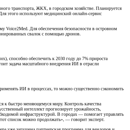
ного транспорта, ЖКХ, в городском хозяйстве. Планируется
Для этого используют медицинский онлайн-сервис
му Voice2Med. Для обеспечения безопасности в островном
ионированных свалок с помощью дронов.
их), способно обеспечить к 2030 году до 7% прироста
стоит задача масштабного внедрения ИИ в отрасли
применять ИИ в процессах, то можно существенно сэкономить
я к быстро меняющемуся миру. Контроль качества
усственный интеллект прогнозирует урожайность,
бходимой инфраструктурой. В городах — помогает управлять
тот список можно продолжать», — говорит эксперт.
ера уже запущена партнерская программа для вендоров и