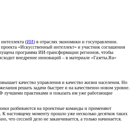
 интеллекта (
ИИ
) в отраслях экономики и госуправлении.
о проекта «Искусственный интеллект» и участник соглашения
запущена программа ИИ-трансформации регионов, чтобы
исходит внедрение инноваций – в материале «Газеты.Ru»
овышает качество управления и качество жизни населения. Но
елания решать задачи быстрее и на качественно новом уровне.
 РФ лучшими практиками и показать им уже работающие
стники разбиваются на проектные команды и применяют
. К настоящему моменту прошло уже несколько десятков таких
о, что сессией дело не заканчивается, а только начинается.