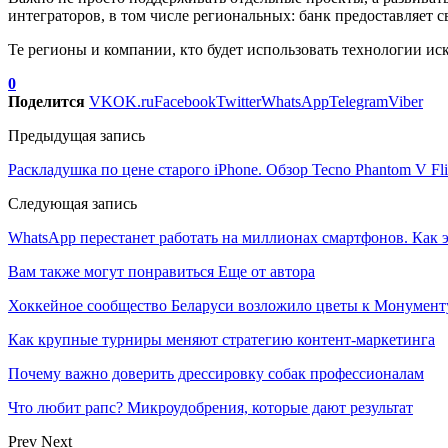
интеграторов, в том числе региональных: банк предоставляет 
Те регионы и компании, кто будет использовать технологии ис
0
Поделится
VK
OK.ru
Facebook
Twitter
WhatsApp
Telegram
Viber
Предыдущая запись
Раскладушка по цене старого iPhone. Обзор Tecno Phantom V Fl
Следующая запись
WhatsApp перестанет работать на миллионах смартфонов. Как 
Вам также могут понравиться
Еще от автора
Хоккейное сообщество Беларуси возложило цветы к Монумен
Как крупные турниры меняют стратегию контент-маркетинга
Почему важно доверить дрессировку собак профессионалам
Что любит рапс? Микроудобрения, которые дают результат
Prev
Next