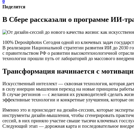
0
Поделится
В Сбере рассказали о программе ИИ-т
100% Depositphotos Сегодня одной из ключевых задач государс
В реализации Национальной стратегии развития ИИ до 2030 го
с правительством РФ о развитии высокотехнологичной отрасл
технологии прошли путь от лабораторий до массового внедрен
Трансформация начинается с мотиваци
Искусственный интеллект — сквозная технология, которая дае
в силу инерции мышления переход на новые принципы работы н
В случае регионов — с желания их руководителей сделать жиз
эффективные технологии и конкретные улучшения, которые они
Именно это и происходит на дизайн-сессиях, которые эксперты
инструменты дизайн-мышления, чтобы сгенерировать практиче
сессий, в них приняло участие свыше тысячи ключевых госслужа
Следующий этап — дорожная карта и последовательное внедр