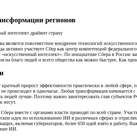
рансформации регионов
тва является повсеместное внедрение технологий искусственного
да активно участвует Сбер как центр компетенций федеральног
и «искусственный интеллект». По инициативе Сбера в России 
ия на благо людей и всего общества как можно быстрее. Как про
и
т кратный прирост эффективности практически в любой сфере, п
е происходит в одночасье. Любая трансформация начинается с ж
нь людей лучше. Поэтому важно заинтересовать глав субъектов
 несут.
 Сбера вместе с органами власти проводят по всей стране. Уча
ские идеи по использованию ИИ в различных сферах и отраслях
щих, включая губернаторов, более 650 идей взято в работу. Важн
ение ИИ.