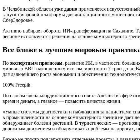
В Челябинской области
уже давно
применяется искусственный 
запуск цифровой платформы для дистанционного мониторинга
СберЗдоровье.
Активно набирает обороты ИИ-трансформация на Сахалине. Так
регионе используются решения на основе компьютерного зрен
Все ближе к лучшим мировым практик
По
экспертным прогнозам
, развитие ИИ, в частности больши
мирового ВВП накопленным итогом, или почти 7 трлн долл. Важ
для дальнейшего роста экономики и обеспечения технологическ
100% Freepik
По словам члена координационного совета Альянса в сфере ис
время и деньги, а главное — повысить качество жизни.
«Умные системы диагностики и наблюдения за пациентами сп
в промышленности на основе компьютерного зрения не дает де
обнаруживает болезни растений. В туристических — прогнози
дорожным движением и обнаруживать проблемы на дорогах, по
Важно не просто поддерживать отдельные проекты, а развива