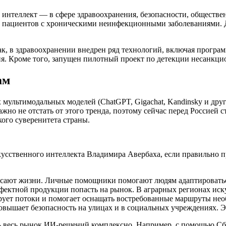
интеллект — в сфере здравоохранения, безопасности, обществен
 пациентов с хроническими неинфекционными заболеваниями. 
, в здравоохранении внедрен ряд технологий, включая програм
ия. Кроме того, запущен пилотный проект по детекции несанкц
ам
х мультимодальных моделей (ChatGPT, Gigachat, Kandinsky и друг
но не отстать от этого тренда, поэтому сейчас перед Россией 
ого суверенитета страны.
кусственного интеллекта Владимира Авербаха, если правильно 
асают жизни. Личные помощники помогают людям адаптироватьс
фектной продукции попасть на рынок. В аграрных регионах иск
рует потоки и помогает оснащать востребованные маршруты нео
вышает безопасность на улицах и в социальных учреждениях. Э
ть весь рынок ИИ-решений комплексно. Например, с помощью Сб