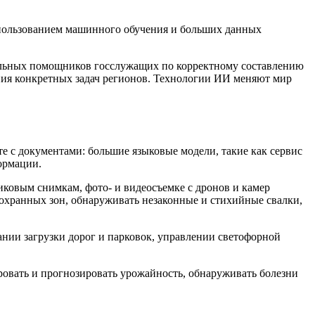
спользованием машинного обучения и больших данных
альных помощников госслужащих по корректному составлению
ния конкретных задач регионов. Технологии ИИ меняют мир
е с документами: большие языковые модели, такие как сервис
ормации.
ковым снимкам, фото- и видеосъемке с дронов и камер
оохранных зон, обнаруживать незаконные и стихийные свалки,
ии загрузки дорог и парковок, управлении светофорной
ровать и прогнозировать урожайность, обнаруживать болезни