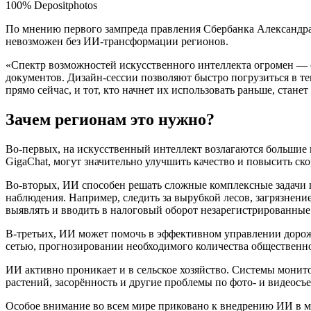
100% Depositphotos
По мнению первого зампреда правления Сбербанка Александра
невозможен без ИИ-трансформации регионов.
«Спектр возможностей искусственного интеллекта огромен — 
документов. Дизайн-сессии позволяют быстро погрузиться в т
прямо сейчас, и тот, кто начнет их использовать раньше, стан
Зачем регионам это нужно?
Во-первых, на искусственный интеллект возлагаются большие 
GigaChat, могут значительно улучшить качество и повысить ск
Во-вторых, ИИ способен решать сложные комплексные задачи 
наблюдения. Например, следить за вырубкой лесов, загрязнен
выявлять и вводить в налоговый оборот незарегистрированные
В-третьих, ИИ может помочь в эффективном управлении дорож
сетью, прогнозировании необходимого количества общественно
ИИ активно проникает и в сельское хозяйство. Системы монит
растений, засорённость и другие проблемы по фото- и видеосъе
Особое внимание во всем мире приковано к внедрению ИИ в ме