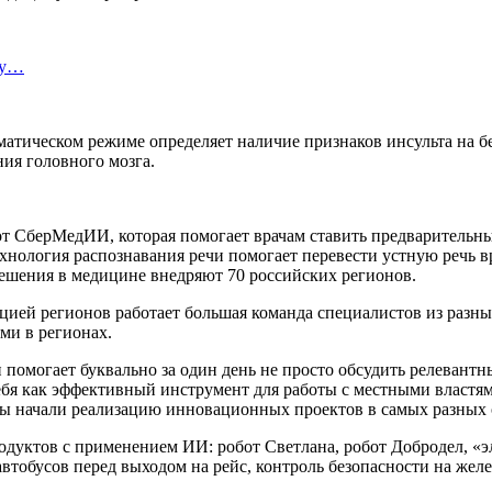
ту…
оматическом режиме определяет наличие признаков инсульта на 
ия головного мозга.
 СберМедИИ, которая помогает врачам ставить предварительны
хнология распознавания речи помогает перевести устную речь в
решения в медицине внедряют 70 российских регионов.
цией регионов работает большая команда специалистов из разны
ми в регионах.
 помогает буквально за один день не просто обсудить релевантн
ебя как эффективный инструмент для работы с местными властя
ы начали реализацию инновационных проектов в самых разных 
одуктов с применением ИИ: робот Светлана, робот Добродел, «э
автобусов перед выходом на рейс, контроль безопасности на желе